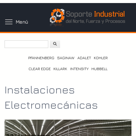
Pasar
al
contenido
Toggle menu visibility
Menú
principal
Buscar
PFANNENBERG
SAGINAW
ADALET
KOHLER
CLEAR EDGE
KILLARK
INTENSITY
HUBBELL
Instalaciones
Electromecánicas