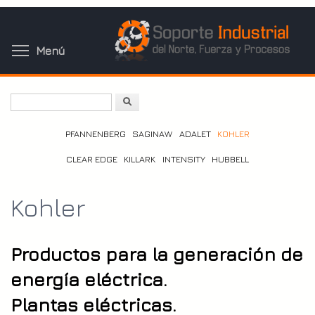
Pasar
al
contenido
Toggle menu visibility
Menú
principal
Buscar
PFANNENBERG
SAGINAW
ADALET
KOHLER
CLEAR EDGE
KILLARK
INTENSITY
HUBBELL
Kohler
Productos para la generación de
energía eléctrica.
Plantas eléctricas.