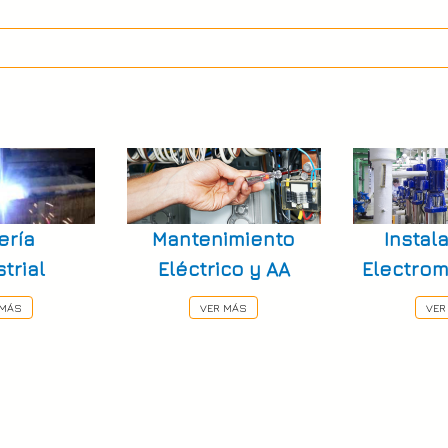
ería
Mantenimiento
Instal
trial
Eléctrico y AA
Electro
 MÁS
VER MÁS
VER