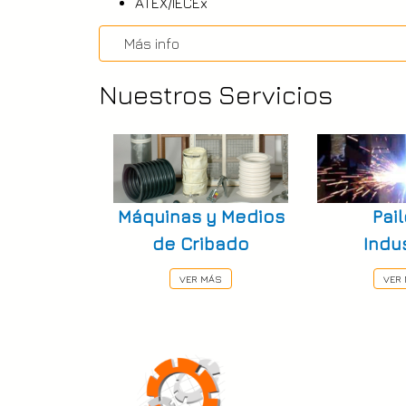
ATEX/IECEx
Más info
Nuestros Servicios
Máquinas y Medios
Pail
de Cribado
Indus
VER MÁS
VER