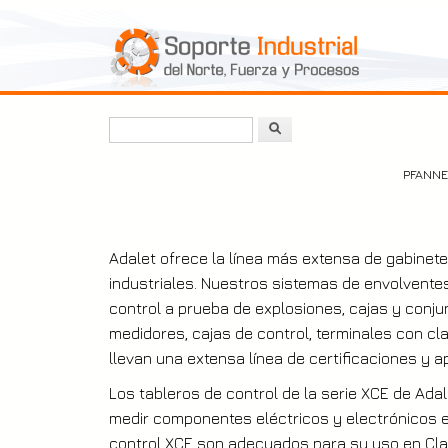
Pasar
al
contenido
principal
Buscar
PFANN
Adalet ofrece la línea más extensa de gabinet
industriales. Nuestros sistemas de envolvente
control a prueba de explosiones, cajas y conju
medidores, cajas de control, terminales con cl
llevan una extensa línea de certificaciones y a
Los tableros de control de la serie XCE de Ada
medir componentes eléctricos y electrónicos e
control XCE son adecuados para su uso en Clase 