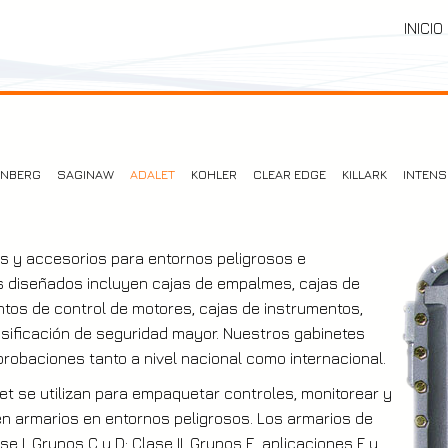
INICIO
ENBERG
SAGINAW
ADALET
KOHLER
CLEAR EDGE
KILLARK
INTENS
es y accesorios para entornos peligrosos e
s diseñados incluyen cajas de empalmes, cajas de
ntos de control de motores, cajas de instrumentos,
asificación de seguridad mayor. Nuestros gabinetes
probaciones tanto a nivel nacional como internacional.
let se utilizan para empaquetar controles, monitorear y
n armarios en entornos peligrosos. Los armarios de
I, Grupos C y D; Clase II, Grupos E, aplicaciones F y