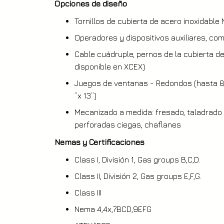
Opciones de diseño
Tornillos de cubierta de acero inoxidable
Operadores y dispositivos auxiliares, co
Cable cuádruple, pernos de la cubierta de
disponible en XCEX)
Juegos de ventanas - Redondos (hasta 8 "
”x 13”)
Mecanizado a medida: fresado, taladrado 
perforadas ciegas, chaflanes
Nemas y Certificaciones
Class I, División 1, Gas groups B,C,D.
Class II, División 2, Gas groups E,F,G.
Class III
Nema 4,4x,7BCD,9EFG