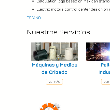
Calculation logs based on Mexican sta
Electric motors control center design on
ESPAÑOL
Nuestros Servicios
Máquinas y Medios
Pail
de Cribado
Indus
VER MÁS
VER