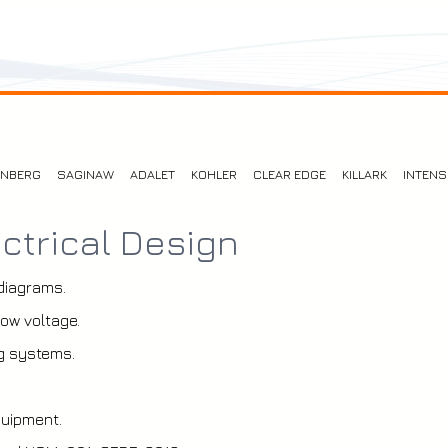
ENBERG
SAGINAW
ADALET
KOHLER
CLEAR EDGE
KILLARK
INTENS
ctrical Design
 diagrams.
ow voltage.
ing systems.
quipment.