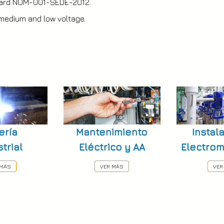
ndard NOM-001-SEDE-2012.
 medium and low voltage.
ería
Mantenimiento
Instal
trial
Eléctrico y AA
Electro
 MÁS
VER MÁS
VER