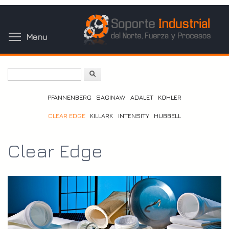
Skip
to
main
Toggle menu visibility
Menu
content
Search
PFANNENBERG
SAGINAW
ADALET
KOHLER
CLEAR EDGE
KILLARK
INTENSITY
HUBBELL
Clear Edge